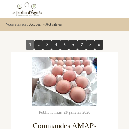
Vous êtes ici :
Accueil
»
Actualités
1
2
3
4
5
6
7
>
»
mar. 20 janvier 2026
Commandes AMAPs